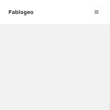
Pablogeo
MENÚ
Y
WIDGETS