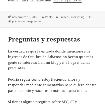
manía mía y de nadie más.
Sigue leyendo
Publicado
Autor
Categorías
noviembre 18, 2008
Pablo
Enlaces
,
marketing
,
SEO
el
Etiquetas
preguntas
,
respuestas
Preguntas y respuestas
La verdad es que la entrada donde mencioné mis
ingresos de Octubre de AdSense ha hecho que más
gente se interesará en mi blog y me haga muchas
preguntas.
Podría seguir como estoy haciendo ahora y
responder mediante comentarios pero quiero dar un
paso adelante y hacer esto más fácil para todos.
Si tienes alguna pregunta sobre SEO, SEM