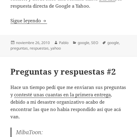
respuesta directa de Google a Yahoo.
Baraza: Google preguntas y respuestas
Sigue leyendo
Publicado
Autor
Categorías
Etiquetas
noviembre 26, 2010
Pablo
google
,
SEO
google
,
el
preguntas
,
respuestas
,
yahoo
Preguntas y respuestas #2
Hace un tiempo pedí que me enviaran sus preguntas
y
contesté unas cuantas en la primera entrega
,
debido a mi desastre organizativo acabo de
encontrar las que no había respondido así que acá
van.
MibaToon: