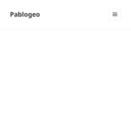
Pablogeo
MENÚ
Y
WIDGETS