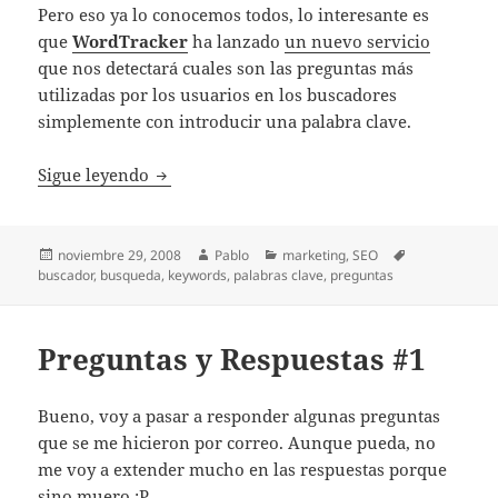
Pero eso ya lo conocemos todos, lo interesante es
que
WordTracker
ha lanzado
un nuevo servicio
que nos detectará cuales son las preguntas más
utilizadas por los usuarios en los buscadores
simplemente con introducir una palabra clave.
Nueva herramienta de búsqueda de pregun
Sigue leyendo
Publicado
Autor
Categorías
Etiquetas
noviembre 29, 2008
Pablo
marketing
,
SEO
el
buscador
,
busqueda
,
keywords
,
palabras clave
,
preguntas
Preguntas y Respuestas #1
Bueno, voy a pasar a responder algunas preguntas
que se me hicieron por correo. Aunque pueda, no
me voy a extender mucho en las respuestas porque
sino muero :P