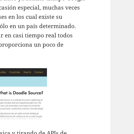
casión especial, muchas veces
es en los cual existe su
 sólo en un país determinado.
r en casi tiempo real todos
s proporciona un poco de
sica y tirando de APIs de