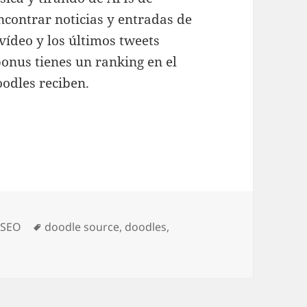
contrar noticias y entradas de
vídeo y los últimos tweets
onus tienes un ranking en el
oodles reciben.
oyecto nuevo
ías
Etiquetas
,
SEO
doodle source
,
doodles
,