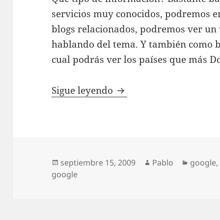
servicios muy conocidos, podremos en
blogs relacionados, podremos ver un 
hablando del tema. Y también como b
cual podrás ver los países que más D
Doodle Source – Un pr
Sigue leyendo
Publicado
Autor
Categor
septiembre 15, 2009
Pablo
google
el
google