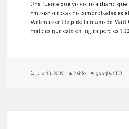
Una fuente que yo visito a diario que
«mitos» o cosas no comprobadas es e
Webmaster Help
de la mano de
Matt 
malo es que está en inglés pero es 1
Publicado
Autor
Categorías
julio 13, 2009
Pablo
google
,
SEO
el