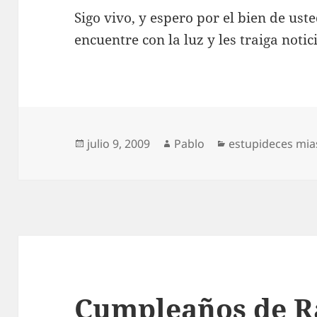
Sigo vivo, y espero por el bien de us
encuentre con la luz y les traiga notic
Publicado
Autor
Categorías
julio 9, 2009
Pablo
estupideces mia
el
Cumpleaños de 