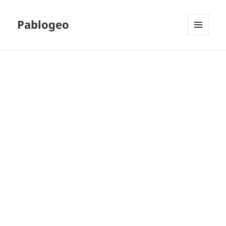
Pablogeo
MENÚ
Y
WIDGETS