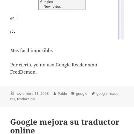
Más fácil imposible.
Por cierto, yo no uso Google Reader sino
FeedDemon
.
Publicado
Autor
Categorías
Etiquetas
noviembre 11, 2008
Pablo
google
google reader
,
el
rss
,
traduccion
Google mejora su traductor
online