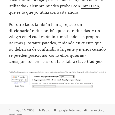
utilizadas» siempre puedes probar con
InterTran
,
que es lo que yo utilizaba hasta ahora.
Por otro lado, también han agregado un
diccionario/traductor, búsquedas traducidas, y un
widget en el cual están incumpliendo sus propias
normas (Bastante patético, teniendo en cuenta que
no deberían de confundir a la gente y menos cuando
se pueden posicionar como ellos quieran)
consiguiendo enlaces con la palabra clave
Gadgets
.
Publicado
Autor
Categorías
Etiquetas
mayo 16, 2008
Pablo
google
,
Internet
traduccion
,
el
traductor