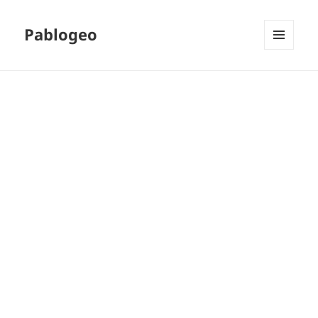
Pablogeo
MENÚ
Y
WIDGETS