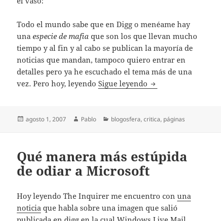
el vaso:
Todo el mundo sabe que en Digg o menéame hay
una
especie de mafia
que son los que llevan mucho
tiempo y al fin y al cabo se publican la mayoría de
noticias que mandan, tampoco quiero entrar en
detalles pero ya he escuchado el tema más de una
Digg es oficialment
vez. Pero hoy, leyendo
Sigue leyendo
Publicado
Autor
Categorías
agosto 1, 2007
Pablo
blogosfera
,
critica
,
páginas
el
Qué manera más estúpida
de odiar a Microsoft
Hoy leyendo The Inquirer me encuentro con
una
noticia
que habla sobre una imagen que salió
publicada en digg en la cual Windows Live Mail