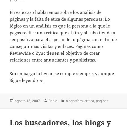
En este caso hablaremos sobre los análisis de
páginas y la falta de ética de algunas personas. Lo
lógico en un análisis es que la persona a la que le
pagas realice una crítica que al fin y al cabo tienda a
ser positiva para el aspecto de tu página con el fin de
conseguir más visitas y enlaces. Páginas como
ReviewMe
o
Zync
tienen el objetivo de crear
relaciones entre anunciantes y publicistas.
Sin embargo la ley no se cumple siempre, y aunque
Cómo NO promocionar una página web
Sigue leyendo
Publicado
Autor
Categorías
agosto 16, 2007
Pablo
blogosfera
,
critica
,
páginas
el
Los buscadores, los blogs y