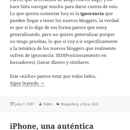
hace falta navegar mucho para darse cuenta de esto.
Lo que quería comentar hoy es la
ignorancia
que
pueden llegar a tener los nuevos bloggers, la verdad
es que si lo digo de esa forma parece que estoy
generalizando, pero no quiero generalizar porque
no tengo pruebas, lo que si voy a ir específicamente
a la temática de los nuevos bloggers que realmente
sufren de ignorancia: SEO(Posicionamiento en
buscadores), Ganar dinero y similares.
Este «nicho» parece estar por todos lados,
Ignorancia, el problema de los nuevos blog
Sigue leyendo
Publicado
Autor
Categorías
julio 7, 2007
Pablo
blogosfera
,
critica
,
SEO
el
iPhone, una auténtica