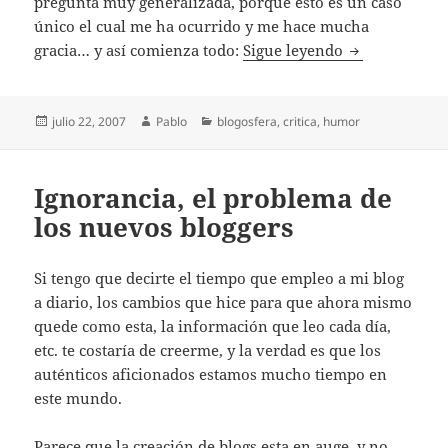
pregunta muy generalizada, porque esto es un caso
único el cual me ha ocurrido y me hace mucha
Mi historia: 
gracia… y así comienza todo:
Sigue leyendo
Publicado
Autor
Categorías
julio 22, 2007
Pablo
blogosfera
,
critica
,
humor
el
Ignorancia, el problema de
los nuevos bloggers
Si tengo que decirte el tiempo que empleo a mi blog
a diario, los cambios que hice para que ahora mismo
quede como esta, la información que leo cada día,
etc. te costaría de creerme, y la verdad es que los
auténticos aficionados estamos mucho tiempo en
este mundo.
Parece que la creación de blogs esta en auge, y no