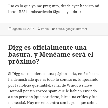
Eso es lo que yo me pregunto, desde ayer he visto mi
Los buscadores, l
lector RSS bombeardeado
Sigue leyendo
Publicado
Autor
Categorías
agosto 14, 2007
Pablo
critica
,
google
,
Internet
el
Digg es oficialmente una
basura, y Menéame será el
próximo?
Si
Digg
se consideraba una página seria, en 2 días me
ha demostrado que es todo lo contrario. Empezando
por la noticia que hablaba mal de Windows Live
Hotmail por un correo spam que le habían enviado
a una persona (que por cierto, hice una
crítica
y fue
meneada
). Hoy me encuentro con la gota que colma