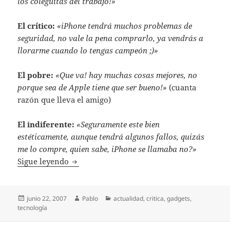
los coleguitas del trabajo!»
El crítico:
«iPhone tendrá muchos problemas de
seguridad, no vale la pena comprarlo, ya vendrás a
llorarme cuando lo tengas campeón ;)»
El pobre:
«Que va! hay muchas cosas mejores, no
porque sea de Apple tiene que ser bueno!»
(cuanta
razón que lleva el amigo)
El indiferente:
«Seguramente este bien
estéticamente, aunque tendrá algunos fallos, quizás
me lo compre, quien sabe, iPhone se llamaba no?»
iPhone, una auténtica basura?
Sigue leyendo
Publicado
Autor
Categorías
junio 22, 2007
Pablo
actualidad
,
critica
,
gadgets
,
el
tecnología