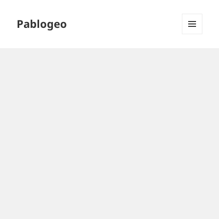
Pablogeo
MENÚ
Y
WIDGETS