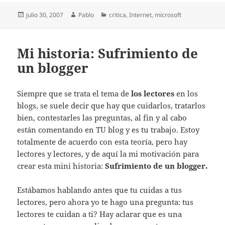
Publicado
Autor
Categorías
julio 30, 2007
Pablo
critica
,
Internet
,
microsoft
el
Mi historia: Sufrimiento de
un blogger
Siempre que se trata el tema de
los lectores
en los
blogs, se suele decir que hay que cuidarlos, tratarlos
bien, contestarles las preguntas, al fin y al cabo
están comentando en TU blog y es tu trabajo. Estoy
totalmente de acuerdo con esta teoría, pero hay
lectores y lectores, y de aquí la mi motivación para
crear esta mini historia:
Sufrimiento de un blogger.
Estábamos hablando antes que tu cuidas a tus
lectores, pero ahora yo te hago una pregunta: tus
lectores te cuidan a ti? Hay aclarar que es una